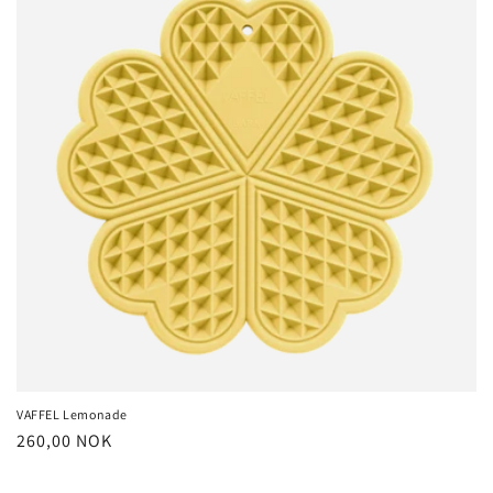
VAFFEL Lemonade
Regular
260,00 NOK
price